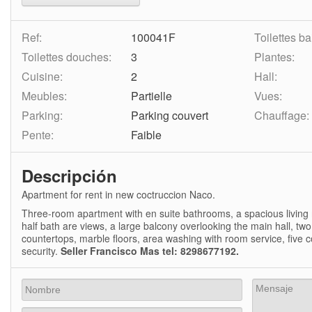
Ref:
100041F
Toilettes ba
Toilettes douches:
3
Plantes:
Cuisine:
2
Hall:
Meubles:
Partielle
Vues:
Parking:
Parking couvert
Chauffage:
Pente:
Faible
Descripción
Apartment for rent in new coctruccion Naco.
Three-room apartment with en suite bathrooms, a spacious living r
half bath are views, a large balcony overlooking the main hall, two
countertops, marble floors, area washing with room service, five
security.
Seller Francisco Mas tel: 8298677192.