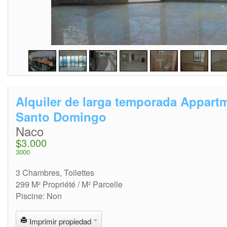
2
/
20
Alquiler de larga temporada Appart
Santo Domingo
Naco
$3.000
3000
3 Chambres, Toilettes
299 M² Propriété / M² Parcelle
Piscine: Non
Imprimir propiedad