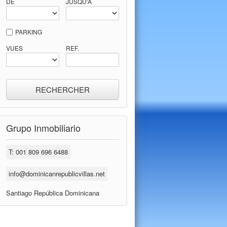
DE
JUSQU'À
PARKING
VUES
REF.
Grupo Inmobiliario
T: 001 809 696 6488
info@dominicanrepublicvillas.net
Santiago República Dominicana