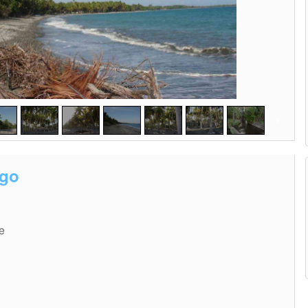
ngo
e