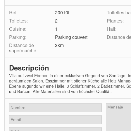
Ref:
20010L
Toilettes ba
Toilettes:
2
Plantes:
Cuisine:
1
Hall:
Parking:
Parking couvert
Distance de 
Distance de
3km
supermarché:
Descripción
Villa auf zwei Ebenen
in einer exklusiven Gegend
von Santiago.
I
geräumigen
Salon, Esszimmer
mit offener Küche
alle
Holz
Mahago
Ebene
sugundo
wir
eine Halle
, 3
Schlafzimmer, 2 Badezimmer
, S
und
Barcon
.
Alle Materialien
sind von höchster Qualität
.